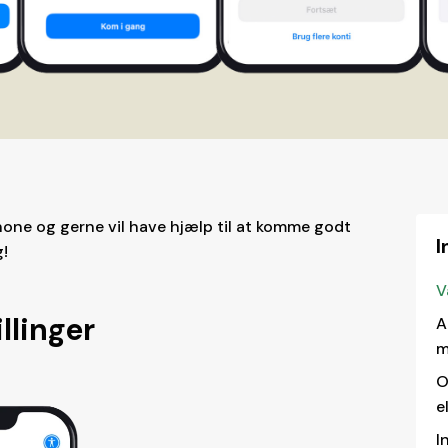
one og gerne vil have hjælp til at komme godt
I
g!
V
llinger
A
m
O
e
I