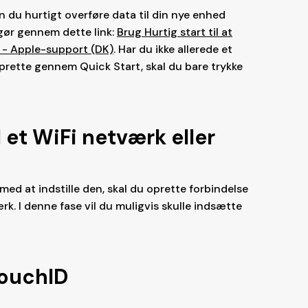
n du hurtigt overføre data til din nye enhed
gør gennem dette link:
Brug Hurtig start til at
ad - Apple-support (DK)
. Har du ikke allerede et
 oprette gennem Quick Start, skal du bare trykke
l et WiFi netværk eller
med at indstille den, skal du oprette forbindelse
rk. I denne fase vil du muligvis skulle indsætte
TouchID