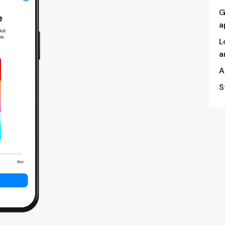
G
a
L
a
A
S