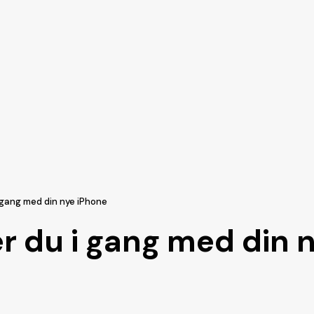
gang med din nye iPhone
 du i gang med din n