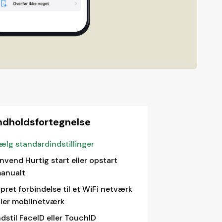
ndholdsfortegnelse
ælg standardindstillinger
nvend Hurtig start eller opstart
anualt
pret forbindelse til et WiFi netværk
ller mobilnetværk
ndstil FaceID eller TouchID