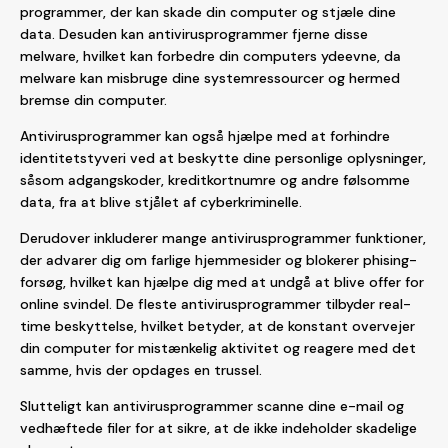
programmer, der kan skade din computer og stjæle dine
data. Desuden kan antivirusprogrammer fjerne disse
melware, hvilket kan forbedre din computers ydeevne, da
melware kan misbruge dine systemressourcer og hermed
bremse din computer.
Antivirusprogrammer kan også hjælpe med at forhindre
identitetstyveri ved at beskytte dine personlige oplysninger,
såsom adgangskoder, kreditkortnumre og andre følsomme
data, fra at blive stjålet af cyberkriminelle.
Derudover inkluderer mange antivirusprogrammer funktioner,
der advarer dig om farlige hjemmesider og blokerer phising-
forsøg, hvilket kan hjælpe dig med at undgå at blive offer for
online svindel. De fleste antivirusprogrammer tilbyder real-
time beskyttelse, hvilket betyder, at de konstant overvejer
din computer for mistænkelig aktivitet og reagere med det
samme, hvis der opdages en trussel.
Slutteligt kan antivirusprogrammer scanne dine e-mail og
vedhæftede filer for at sikre, at de ikke indeholder skadelige