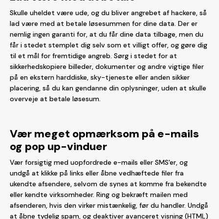
Skulle uheldet være ude, og du bliver angrebet af hackere, så
lad være med at betale løsesummen for dine data. Der er
nemlig ingen garanti for, at du får dine data tilbage, men du
får i stedet stemplet dig selv som et villigt offer, og gøre dig
til et mål for fremtidige angreb. Sørg i stedet for at
sikkerhedskopiere billeder, dokumenter og andre vigtige filer
på en ekstern harddiske, sky-tjeneste eller anden sikker
placering, så du kan gendanne din oplysninger, uden at skulle
overveje at betale løsesum.
Vær meget opmærksom på e-mails
og pop up-vinduer
Vær forsigtig med uopfordrede e-mails eller SMS'er, og
undgå at klikke på links eller åbne vedhæftede filer fra
ukendte afsendere, selvom de synes at komme fra bekendte
eller kendte virksomheder. Ring og bekræft mailen med
afsenderen, hvis den virker mistænkelig, før du handler. Undgå
at åbne tydelig spam, og deaktiver avanceret visning (HTML)